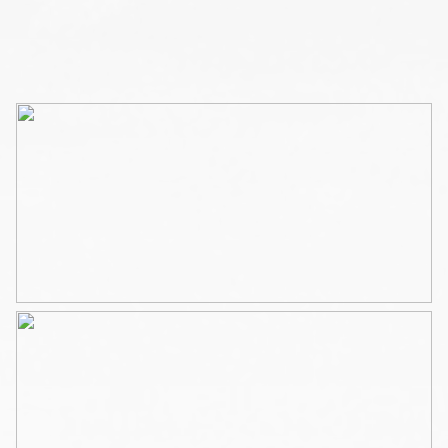
Deze verdieping is momenteel ingericht als
kantoorruimte en biedt een ruime hal met garderobe en
meterkast. De centrale overloop geeft toegang tot alle
vertrekken op deze etage.
Aan zowel de voor- als achterzijde bevindt zich een
ruime kamer met veel lichtinval. De kamer aan de
achterzijde beschikt over een glazen schuifpui over de
volledige breedte, met toegang tot het zonnige terras
van circa 20 m² op het oosten, een heerlijke plek om in
de late ochtend en vroege middag van de zon te
genieten.
Vanuit de overloop bereikt u zowel het souterrain met
toegang tot de parkeergarage als de eerste en tweede
verdieping. Het souterrain beschikt daarnaast over een
praktisch keukenblok.
De eerste verdieping is ingericht als zelfstandig
appartement met een ruime woonkamer, royale keuken,
twee goed bemeten slaapkamers en een badkamer
voorzien van douche, toilet en wastafelmeubel. Dankzij