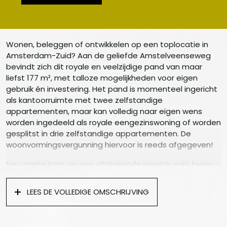
Wonen, beleggen of ontwikkelen op een toplocatie in
Amsterdam-Zuid? Aan de geliefde Amstelveenseweg
bevindt zich dit royale en veelzijdige pand van maar
liefst 177 m², met talloze mogelijkheden voor eigen
gebruik én investering. Het pand is momenteel ingericht
als kantoorruimte met twee zelfstandige
appartementen, maar kan volledig naar eigen wens
worden ingedeeld als royale eengezinswoning of worden
gesplitst in drie zelfstandige appartementen. De
woonvormingsvergunning hiervoor is reeds afgegeven!
Een unieke kans op een uitstekende locatie, mét twee
eigen parkeerplaatsen in de gezamenlijke
parkeergarage.
LEES DE VOLLEDIGE OMSCHRIJVING
Indeling:
Via de entree op de beletage betreedt u het pand.