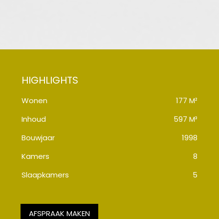
Wonen
177 M²
Inhoud
597 M³
Bouwjaar
1998
Kamers
8
Slaapkamers
5
AFSPRAAK MAKEN