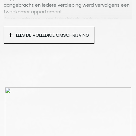
aangebracht en iedere verdieping werd vervolgens een
tweekamer appartement.
De originele monumentale details zoals oude eiken
balken, ramen met roedeverdeling en de oude luiken
werden behouden en gerestaureerd.
LEES DE VOLLEDIGE OMSCHRIJVING
Elke woning heeft moderne open keuken en een
moderne badkamer.
De keuken is voorzien van een stenen aanrechtblad en
inbouwapparatuur ; vaatwasser, combi
magnetron/oven, koelkast met vriesvak, inductie
kookplaat en een afzuigkap.
De badkamers zijn voorzien van licht tegelwerk een
inloopdouche met wastafel en handdoekradiator.
BLOEMGRACHT 191-K
Deze sfeervolle woning bevindt zich op de tweede
verdieping van het achterhuis en heeft rondom ramen.
Woonkamer met een moderne open keuken voorzien
van alle benodigde inbouwapparatuur, plafondhoogte
2.12 meter.