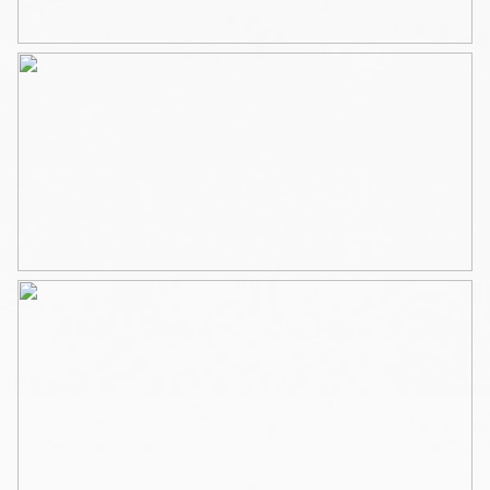
Badkamer met inloopdouche, wastafel, toilet en
handdoekradiator.
Grote slaapkamer met veel ramen en voldoende ruimte
voor een grote kledingkast of een walk-in closet.
Kenmerken :
– LIFT !
– Eigen grond
– Rijksmonument
– Vernieuwde fundering
– Fietsenberging op de begane grond
– VVE is actief en er is een professionele administrateur
– Nieuwe entreehal, trappenhuis en videofoon
deuropeners
Locatie :
Bijna aan het einde van de schilderachtige Bloemgracht
in het noordelijke deel van de Jordaan nabij de
Lijnbaansgracht. Allerhande winkels, horeca en markten
zijn enkele minuten lopen op de Rozengracht en de
Westerstraat. De tram en de bus stoppen om de hoek