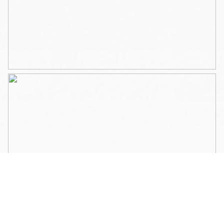
Voor dagelijkse boodschappen en horeca kunt u terecht
op de Jan Pieter Heijestraat, de Kinkerstraat en de
Overtoom.
BIJZONDERHEDEN
– EIGEN grond, dus geen erfpacht;
– Balkon over volle breedte;
– Isolatieglas in houten kozijnen/draai-/kiepramen;
– 50,29 m² (conform NEN 2580 meetrapport);
– VvE omvat het pand Brederodestraat 28;
– VvE is recentelijk opgericht en ingeschreven bij de K.v.K.
De maandelijkse bijdrage worden bepaald op eerste
vergadering;
– Oplevering kan snel, in overleg.