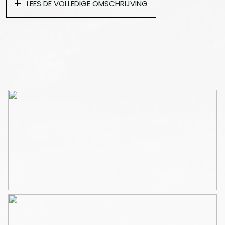
LEES DE VOLLEDIGE OMSCHRIJVING
droger en cv-ketel, separaat toilet en toegang tot de
woon-, bad- en slaapkamer. De woonkamer is gelegen
op het zuiden waardoor deze aangenaam licht is. In de
woonkamer bevindt zich een moderne open keuken,
voorzien van vaatwasser, koel-vries-combinatie en
magnetron/oven. De slaapkamer is gelegen aan de
rustige achterzijde met fraai balkon op het
Noordwesten. De slaapkamers is daardoor aangenaam
koel. De moderne badkamer is voorzien van een douche
met drainagegoot, wastafelmeubel en
handdoekenradiator.
Kortom een topwoning op een toplocatie.
LIGGING
De locatie is uitstekend. De Brederodestraat is een van
meest gewilde straten in Oud West. Rustig verscholen
tussen de Overtoom en de Kinkerstraat. De buurt
kenmerkt zich door de ligging aan de randen van het
Centrum, Oud Zuid en Oud West met het Leidseplein,
het Vondelpark en de Jordaan op loopafstand.