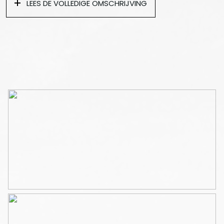
LEES DE VOLLEDIGE OMSCHRIJVING
Gang, wasmachine kast met CV ketel, WC, badkamer
voorzien van een ligbad, inloopdouche en
wastafelmeubel.
Grote slaapkamer van 12m2 met openslaande deuren
naar het terras en een tweede slaapkamer van 7m2 ook
met een eigen toegang tot het terras. De gehele
woning is voorzien van een eiken parketvloer, gordijnen
en inbouwspots.
De woning is ideaal gelegen op het rustigste stukje van
de Da Costakade op de rand van Westerpark en het
Centrum. Winkels, horeca en openbaar vervoer zijn
letterlijk om de hoek.
De huurprijs is exclusief energie, deze dient huurde rop
eigen naam te stellen.
Huurperiode: minimum 12 maanden
Huurprijs: 2.350,- euro per maand
Exclusief: gas, water, licht, elektriciteit dient huurder op
eigen naam te stellen