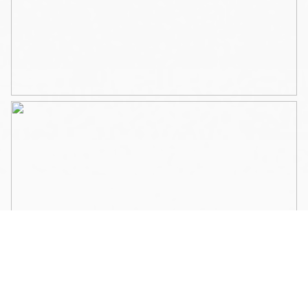
Waarborgsom : 3.500 euro
Beschikbaar: per direct
———————————————-
Fresh and light two bedroom apartment of 64m2 with a
large terrace of 12m2 and a front balcony overlooking
the water.
This home has recently been renovated and has a high
quality finish.
Layout:
Nicely upholstered staircase, landing with entrance door
of the house, hallway, cupboard, stylish glass doors to
the living room with open kitchen with island, built in
fridge / freezer, microwave oven, dishwasher, five-burner
gas hob, extractor and stone counter top.
Bright spacious living room with high ceilings and French
doors to the balcony on the water side.
Hallway, laundry closet with boiler, toilet, bathroom with
a bath, shower and washbasin.