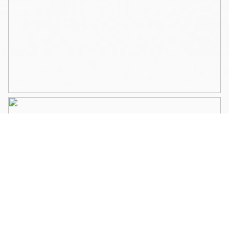
minuten lopen vind je station Muiderpoort en ook met
de auto zit je zo op de A10.
Bijzonderheden:
– Woonoppervlakte 47 m2 (NEN2580)
– Energielabel D
– Erfpacht afgekocht tot 15 februari 2051;
– Balkon van 10 m2;
– Professionele VvE, de maandelijkse servicekosten
bedragen € 88,02 per maand;
– Bouwjaar 1986;
– Gelegen in de populaire Indische Buurt van
Amsterdam-Oost.