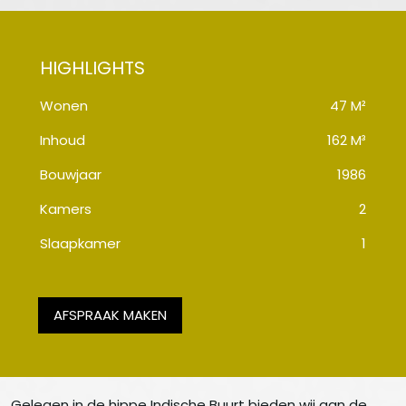
Wonen
47 M²
Inhoud
162 M³
Bouwjaar
1986
Kamers
2
Slaapkamer
1
AFSPRAAK MAKEN
Gelegen in de hippe Indische Buurt bieden wij aan de