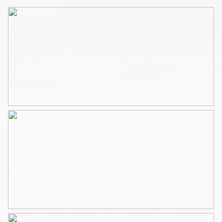
tot de goed bemeten slaapkamer en badkamer. De
badkamer is uitgerust met een wastafel, de douche, het
toilet en tevens de aansluiting voor wasmachine.
Het balkon, welke is gelegen op het noorden, kun je
vanuit de keuken, de woonkamer en de slaapkamer
betreden.
De privé berging van 5m2 tref je op de begane grond en
de meterkast op de gang van de vierde verdieping,
naast de voordeur.
Omgeving:
De Madurastraat ligt in het levendige stadsdeel Indische
Buurt van Amsterdam-Oost. Een rustige en sfeervolle
straat en op loopafstand het Oosterpark, het Flevopark
en de bekende Dappermarkt. Voor de dagelijkse
boodschappen zijn er in de nabije omgeving diverse
supermarkten en speciaalzaken in de Javastraat en de
Molukkenstraat.
Verder is er een ruim aanbod aan gezellige cafés en
restaurants en is de buurt goed bereikbaar! Op een paar