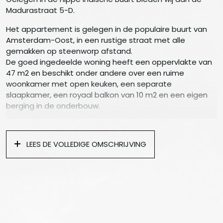
Madurastraat 5-D.
Het appartement is gelegen in de populaire buurt van
Amsterdam-Oost, in een rustige straat met alle
gemakken op steenworp afstand.
De goed ingedeelde woning heeft een oppervlakte van
47 m2 en beschikt onder andere over een ruime
woonkamer met open keuken, een separate
slaapkamer, een royaal balkon van 10 m2 en een eigen
berging in de onderbouw.
Indeling:
Begane grond:
LEES DE VOLLEDIGE OMSCHRIJVING
Algemene hal met brievenbussen, toegang naar de
bergingen en het trappenhuis.
Vierde verdieping:
Via de entree, door een kleine hal met een berging, stap
je direct in de (open) keuken en de ruime woonkamer.
Via de woonkamer een kleine hal welke toegang biedt