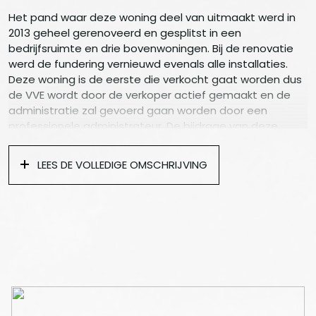
Het pand waar deze woning deel van uitmaakt werd in
2013 geheel gerenoveerd en gesplitst in een
bedrijfsruimte en drie bovenwoningen. Bij de renovatie
werd de fundering vernieuwd evenals alle installaties.
Deze woning is de eerste die verkocht gaat worden dus
de VVE wordt door de verkoper actief gemaakt en de
administratie zal gevoerd gaan worden door een
professionele administrateur. De bijdrage van deze
woning wordt 285 euro per maand.
LEES DE VOLLEDIGE OMSCHRIJVING
Indeling :
Keurig trappenhuis naar de tweede verdieping,
entreedeur van de woning, woonkamer met open
hoekkeuken en openslaande deuren met twee Franse
balkons op het zuiden.
Moderne open hoekkeuken met stenen aanrechtblad,
vaatwasser, koelkast, combi-oven, gaskookplaat en
afzuigkap.
Slaapkamer aan de voorzijde van de woning met drie