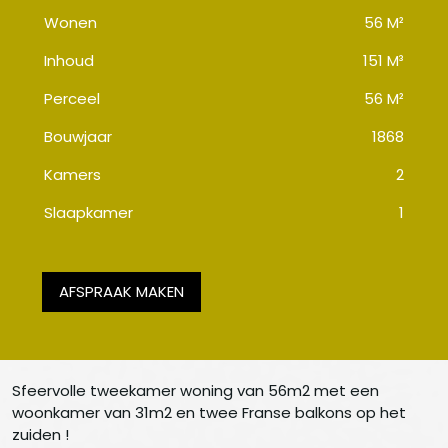
Wonen
56 M²
Inhoud
151 M³
Perceel
56 M²
Bouwjaar
1868
Kamers
2
Slaapkamer
1
AFSPRAAK MAKEN
Sfeervolle tweekamer woning van 56m2 met een
woonkamer van 31m2 en twee Franse balkons op het
zuiden !