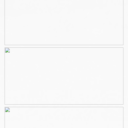
ramen aan de straatzijde en een badkamer en-suite
met douchecabine, ligbad, wastafel en
handdoekradiator.
Halletje naar het toilet en toegang tot een
wasmachinekast waarin tevens de Cv-ketel is
geplaatst.
Kenmerken :
– Eigen grond
– Vloerverwarming
– Gerenoveerd in 2013
– Nieuwe fundering en installaties (2013)
– Nieuwe VVE met professionele beheerder per 1 juni
2026
– Maandelijkse servicekosten VvE bedragen € 285,-
– Eikenhouten vloer door de gehele woning
– Goede kwaliteit en klaar om direct te bewonen
Omgeving :
Gelegen in een doorgaande straat met veel