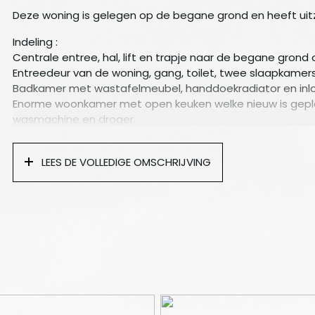
Deze woning is gelegen op de begane grond en heeft uitz
Indeling :
Centrale entree, hal, lift en trapje naar de begane gron
Entreedeur van de woning, gang, toilet, twee slaapkame
Badkamer met wastafelmeubel, handdoekradiator en in
Enorme woonkamer met open keuken welke nieuw is gepla
wasmachine en droger.
Terras :
De woonkamer en de keuken hebben uitzicht op de rustige
LEES DE VOLLEDIGE OMSCHRIJVING
inpandig terras met glazen puien van de vloer tot het pla
Parkeerplaats :
In de ondergelegen parkeerkelder beschikt deze woning 
berging waar u onder andere uw fietsen kunt plaatsen.
Kenmerken :
– Per direct beschikbaar
– Volledig gemeubileerd, turn-key oplevering
– 97m2 appartement met parkeerplaats en berging