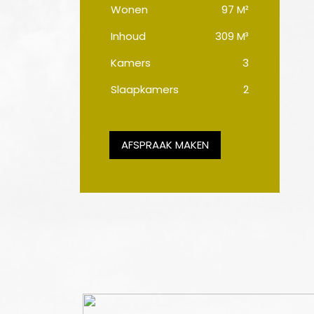
Wonen
97 M²
Inhoud
309 M³
Kamers
3
Slaapkamers
2
AFSPRAAK MAKEN