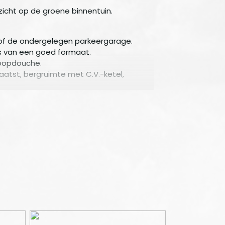
icht op de groene binnentuin.
d of de ondergelegen parkeergarage.
rs van een goed formaat.
loopdouche.
atst, bergruimte met C.V.-ketel,
 groene binnentuin en er is een
fond.
over een eigen parkeerplaats en een