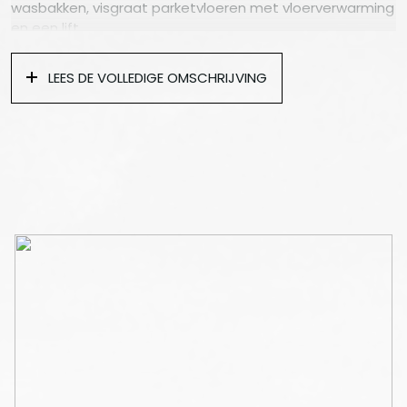
wasbakken, visgraat parketvloeren met vloerverwarming
en een lift.
Het perfect onderhouden driekamerappartement op de
LEES DE VOLLEDIGE OMSCHRIJVING
eerste verdieping is vanaf nu in verkoop.
Indeling :
Entree via een extra brede voordeur met video
intercomsysteem, elektrische sluiting, centrale hal met
meterkasten, lift en trap naar de eerste verdieping met
overloop en de entreedeur van de woning.
Gang met garderobe, woonkamer met drie grote, hoge
ramen aan de straatzijde dus veel daglicht,
inbouwverlichting, op maat gemaakte kastenwand,
gashaard en eiken parketvloer met vloerverwarming.
Marmeren open keuken met spoeleiland, Quooker kraan
en veel kastruimte, apparatenwand met koelkast,
vriezer, oven. Vijfpits gaskookplaat, afzuigkap en
vaatwasser (AEG-apparatuur).