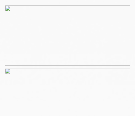
Top afgewerkte badkamer met ligbad, inloop-
regendouche en een brede, op maat gemaakte,
dubbele wastafel in Italiaans marmer met bijpassende
spiegel en verlichting.
Apart toilet in stijl met de badkamer is ook voorzien van
groene lambrisering, marmeren vloer en wasbak.
Bergkast met de C.V.-ketel en de wasmachine en
droger.
Twee slaapkamers met openslaande deuren naar het
brede balkon van 13m2 gesitueerd op het Westen dus
met zon in de middag en begin van de avond.
– Master bedroom, voorzien van wandlampen,
inbouwspots, kastenwand en TV-aansluiting.
– Kinderkamer met oudroze lambrisering en
openslaande deuren naar het balkon.
De woning is prachtig afgewerkt en verkeert nog in
nieuwstaat. Het lijkt misschien alsof het door een