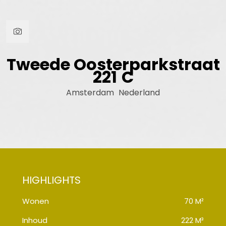
Tweede Oosterparkstraat
221
C
Amsterdam
Nederland
Wonen
70 M²
Inhoud
222 M³