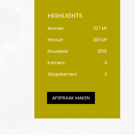
Wonen
107 M²
Inhoud
283 M³
Bouwjaar
2015
Kamers
3
Slaapkamers
2
AFSPRAAK MAKEN