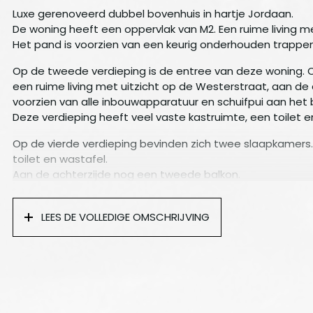
Luxe gerenoveerd dubbel bovenhuis in hartje Jordaan.
De woning heeft een oppervlak van M2. Een ruime living 
Het pand is voorzien van een keurig onderhouden trappen
Op de tweede verdieping is de entree van deze woning. O
een ruime living met uitzicht op de Westerstraat, aan de 
voorzien van alle inbouwapparatuur en schuifpui aan het 
Deze verdieping heeft veel vaste kastruimte, een toilet en
Op de vierde verdieping bevinden zich twee slaapkamers
toilet en wastafel.
Aan de achterzijde nog een tweede balkon.
De huur is EURO 3.250,– per maand inclusief internet en ex
Waarborgsom EURO 6.500,–
LEES DE VOLLEDIGE OMSCHRIJVING
Huurperiode in overleg.