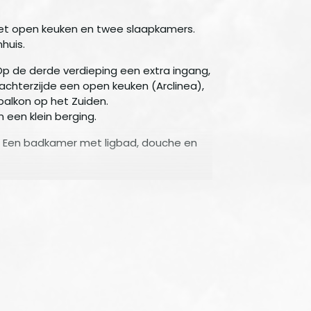
met open keuken en twee slaapkamers.
huis.
p de derde verdieping een extra ingang,
achterzijde een open keuken (Arclinea),
balkon op het Zuiden.
 een klein berging.
. Een badkamer met ligbad, douche en
clusief Gas Water en Electra.