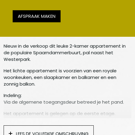
AFSPRAAK MAKEN
Nieuw in de verkoop dit leuke 2-kamer appartement in
de populaire Spaarndammerbuurt, pal naast het
Westerpark.
Het lichte appartement is voorzien van een royale
woonkeuken, een slaapkamer en balkamer en een
zonnig balkon.
Indeling:
Via de algemene toegangsdeur betreed je het pand.
Het appartement is gelegen op de eerste etage.
Aan je linkerhand bevindt zich de voordeur.
Bij binnenkomst sta je in een, niet geheel afgesloten, hal
LEES DE VOLLEDIGE OMSCHRIJVING