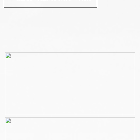
met plek voor de garderode, welke daarna direct leidt
naar de (woon)keuken.
De moderne keuken is voorzien van diverse
inbouwapparatuur zoals een combi-magnetron,
vaatwasser, koel- vriescombinatie en een inductie
kookplaat.
Ook tref je in de keuken de aansluiting voor de
wasmachine.
Aan de voorzijde is de woon-/slaapkamer gesitueerd.
Momenteel is deze ingericht als combinatie. Uiteraard
kun je er ook voor kiezen om de keuken in te richten als
woonkeuken en de voorkamer alleen te gebruiken als
slaapkamer en eventueel een bureau. Via deze ruimte
stap je via openslaande deuren het zonnige balkon op
(zuidwesten ligging).
Tussen beide vertrekken in tref je de badkamer.
De badkamer is uitgerust met een inloopdouche, een
wastafel en het toilet.