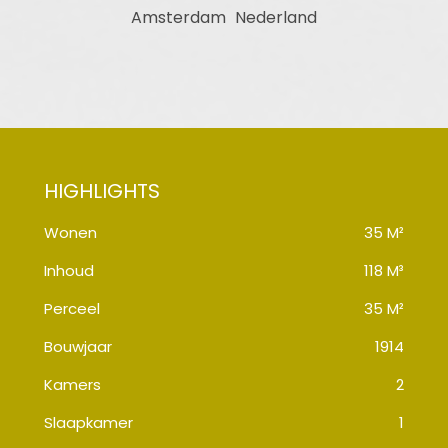
Amsterdam
Nederland
Wonen
35 M²
Inhoud
118 M³
Perceel
35 M²
Bouwjaar
1914
Kamers
2
Slaapkamer
1